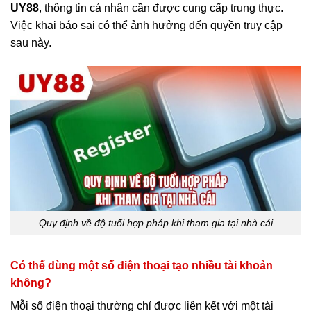
UY88
, thông tin cá nhân cần được cung cấp trung thực.
Việc khai báo sai có thể ảnh hưởng đến quyền truy cập
sau này.
Quy định về độ tuổi hợp pháp khi tham gia tại nhà cái
Có thể dùng một số điện thoại tạo nhiều tài khoản
không?
Mỗi số điện thoại thường chỉ được liên kết với một tài