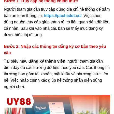
Bước 1: Truy cập hệ thống chính thức
Người tham gia cần truy cập đúng địa chỉ hệ thống để đảm
bảo an toàn thông tin:
https://pachislot.cc/
. Việc chọn
đúng nguồn truy cập giúp tránh rủi ro liên quan đến dữ liệu
cá nhân. Sau khi vào nhà cái, bạn sẽ thấy mục đăng ký
được hiển thị rõ ràng.
Bước 2: Nhập các thông tin đăng ký cơ bản theo yêu
cầu
Tại biểu mẫu
đăng ký thành viên
, người tham gia cần
điền đầy đủ các trường dữ liệu theo yêu cầu. Các thông tin
thường bao gồm tài khoản, mật khẩu và phương thức liên
hệ. Việc nhập chính xác giúp hệ thống nhận diện đúng
người chơi.