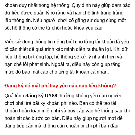
khoản duy nhất trong hệ thống. Quy định này giúp đảm bảo
dữ liệu được quản lý rõ ràng và hạn chế tình trạng trùng
lặp thông tin. Nếu người chơi cố gắng sử dụng cùng một
số, hệ thống có thể từ chối hoặc khóa yêu cầu.
Việc sử dụng thông tin riêng biệt cho từng tài khoản là yếu
tố cần thiết để quá trình xác minh diễn ra thuận lợi. Khi dữ
liệu không bị trùng lặp, hệ thống sẽ xử lý nhanh hơn và
hạn chế lỗi phát sinh. Ngoài ra, điều này còn giúp tăng
mức độ bảo mật cao cho từng tài khoản cá nhân.
Đăng ký có mất phí hay yêu cầu nạp tiền không?
Quá trình
đăng ký UY88
thường không yêu cầu người
chơi phải trả bất kỳ khoản phí nào. Bạn có thể tạo tài
khoản hoàn toàn miễn phí và truy cập vào hệ thống sau khi
hoàn tất các bước cơ bản. Điều này giúp người mới dễ
dàng tiếp cận mà không cần chuẩn bị chi phí ban đầu.