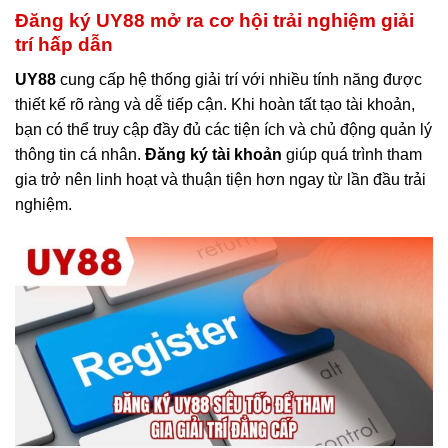
Đăng ký UY88 mở ra cơ hội trải nghiệm giải
trí hấp dẫn
UY88
cung cấp hệ thống giải trí với nhiều tính năng được
thiết kế rõ ràng và dễ tiếp cận. Khi hoàn tất tạo tài khoản,
bạn có thể truy cập đầy đủ các tiện ích và chủ động quản lý
thông tin cá nhân.
Đăng ký tài khoản
giúp quá trình tham
gia trở nên linh hoạt và thuận tiện hơn ngay từ lần đầu trải
nghiệm.