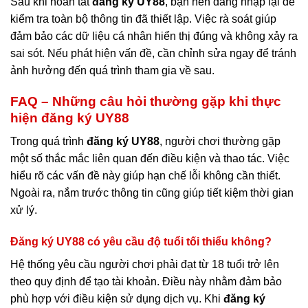
Sau khi hoàn tất
đăng ký UY88
, bạn nên đăng nhập lại để
kiểm tra toàn bộ thông tin đã thiết lập. Việc rà soát giúp
đảm bảo các dữ liệu cá nhân hiển thị đúng và không xảy ra
sai sót. Nếu phát hiện vấn đề, cần chỉnh sửa ngay để tránh
ảnh hưởng đến quá trình tham gia về sau.
FAQ – Những câu hỏi thường gặp khi thực
hiện đăng ký UY88
Trong quá trình
đăng ký UY88
, người chơi thường gặp
một số thắc mắc liên quan đến điều kiện và thao tác. Việc
hiểu rõ các vấn đề này giúp hạn chế lỗi không cần thiết.
Ngoài ra, nắm trước thông tin cũng giúp tiết kiệm thời gian
xử lý.
Đăng ký UY88 có yêu cầu độ tuổi tối thiểu không?
Hệ thống yêu cầu người chơi phải đạt từ 18 tuổi trở lên
theo quy định để tạo tài khoản. Điều này nhằm đảm bảo
phù hợp với điều kiện sử dụng dịch vụ. Khi
đăng ký