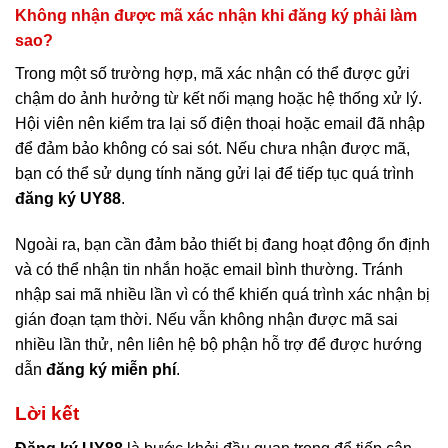
Không nhận được mã xác nhận khi đăng ký phải làm
sao?
Trong một số trường hợp, mã xác nhận có thể được gửi
chậm do ảnh hưởng từ kết nối mạng hoặc hệ thống xử lý.
Hội viên nên kiểm tra lại số điện thoại hoặc email đã nhập
để đảm bảo không có sai sót. Nếu chưa nhận được mã,
bạn có thể sử dụng tính năng gửi lại để tiếp tục quá trình
đăng ký UY88
.
Ngoài ra, bạn cần đảm bảo thiết bị đang hoạt động ổn định
và có thể nhận tin nhắn hoặc email bình thường. Tránh
nhập sai mã nhiều lần vì có thể khiến quá trình xác nhận bị
gián đoạn tạm thời. Nếu vẫn không nhận được mã sai
nhiều lần thử, nên liên hệ bộ phận hỗ trợ để được hướng
dẫn
đăng ký miễn phí
.
Lời kết