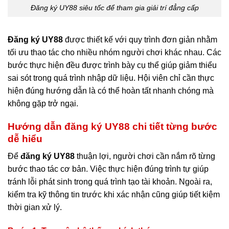
Đăng ký UY88 siêu tốc để tham gia giải trí đẳng cấp
Đăng ký UY88
được thiết kế với quy trình đơn giản nhằm
tối ưu thao tác cho nhiều nhóm người chơi khác nhau. Các
bước thực hiện đều được trình bày cụ thể giúp giảm thiểu
sai sót trong quá trình nhập dữ liệu. Hội viên chỉ cần thực
hiện đúng hướng dẫn là có thể hoàn tất nhanh chóng mà
không gặp trở ngại.
Hướng dẫn đăng ký UY88 chi tiết từng bước
dễ hiểu
Để
đăng ký UY88
thuận lợi, người chơi cần nắm rõ từng
bước thao tác cơ bản. Việc thực hiện đúng trình tự giúp
tránh lỗi phát sinh trong quá trình tạo tài khoản. Ngoài ra,
kiểm tra kỹ thông tin trước khi xác nhận cũng giúp tiết kiệm
thời gian xử lý.