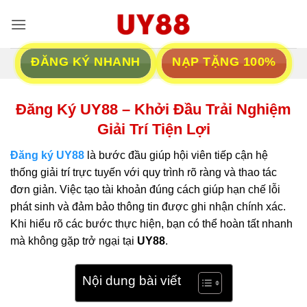
Bỏ
qua
nội
dung
ĐĂNG KÝ NHANH
NẠP TẶNG 100%
Đăng Ký UY88 – Khởi Đầu Trải Nghiệm
Giải Trí Tiện Lợi
Đăng ký UY88
là bước đầu giúp hội viên tiếp cận hệ
thống giải trí trực tuyến với quy trình rõ ràng và thao tác
đơn giản. Việc tạo tài khoản đúng cách giúp hạn chế lỗi
phát sinh và đảm bảo thông tin được ghi nhận chính xác.
Khi hiểu rõ các bước thực hiện, bạn có thể hoàn tất nhanh
mà không gặp trở ngại tại
UY88
.
Nội dung bài viết