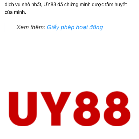
dịch vụ nhỏ nhất, UY88 đã chứng minh được tâm huyết
của mình.
Xem thêm:
Giấy phép hoạt động