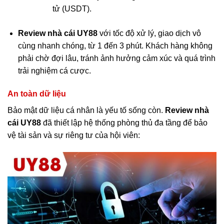
tử (USDT).
Review nhà cái UY88
với tốc độ xử lý, giao dịch vô
cùng nhanh chóng, từ 1 đến 3 phút. Khách hàng không
phải chờ đợi lâu, tránh ảnh hưởng cảm xúc và quá trình
trải nghiệm cá cược.
An toàn dữ liệu
Bảo mật dữ liệu cá nhân là yếu tố sống còn.
Review nhà
cái UY88
đã thiết lập hệ thống phòng thủ đa tầng để bảo
vệ tài sản và sự riêng tư của hội viên: