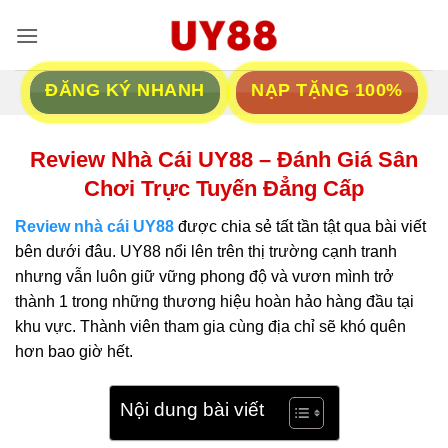
Bỏ
qua
nội
dung
ĐĂNG KÝ NHANH
NẠP TẶNG 100%
Review Nhà Cái UY88 – Đánh Giá Sân
Chơi Trực Tuyến Đẳng Cấp
Review nhà cái UY88
được chia sẻ tất tần tật qua bài viết
bên dưới đâu. UY88 nổi lên trên thị trường cạnh tranh
nhưng vẫn luôn giữ vững phong độ và vươn mình trở
thành 1 trong những thương hiệu hoàn hảo hàng đầu tại
khu vực. Thành viên tham gia cùng địa chỉ sẽ khó quên
hơn bao giờ hết.
Nội dung bài viết