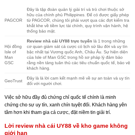
Đây là tập đoàn quản lý giải trí và trò chơi thuộc sở
hữu của chính phủ Philippines. Để có được giấy phép
PAGCOR
từ PAGCOR, chúng tôi phải vượt qua các đợt kiểm tra
khắt khe về tiềm lực tài chính, quy trình vận hành, hệ
thống bảo mật.
Review nhà cái UY88 trực tuyến
là 1 trong những
Hội đồng
cơ quan giám sát cá cược có lịch sử lâu đời và uy tín
Isle of
bậc nhất tại Vương quốc Anh, Châu Âu. Sự hiện diện
Man
của Isle of Man GSC trong hồ sơ pháp lý đảm bảo
GSC
rằng nền tảng tuân thủ các tiêu chuẩn quốc tế, bảo vệ
khách hàng.
Đây là là lời cam kết mạnh mẽ về sự an toàn và uy tín
GeoTrust
đối với người chơi.
Việc sở hữu đầy đủ chứng chỉ quốc tế chính là minh
chứng cho sự uy tín, xanh chín tuyệt đối. Khách hàng yên
tâm hơn khi tham gia cá cược, đặt niềm tin giải trí.
Lời review nhà cái UY88 về kho game không
giới hạn