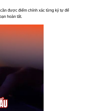
n cần được điểm chính xác từng ký tự để
bạn hoàn tất.