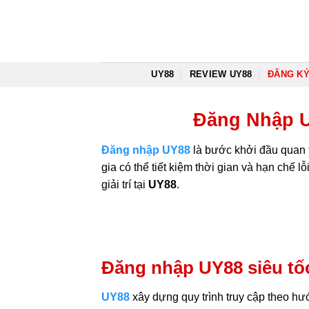
Bỏ
qua
nội
dung
UY88
REVIEW UY88
ĐĂNG KÝ
Đăng Nhập U
Đăng nhập UY88
là bước khởi đầu quan tr
gia có thể tiết kiệm thời gian và hạn chế l
giải trí tại
UY88
.
Đăng nhập UY88 siêu tố
UY88
xây dựng quy trình truy cập theo hướ