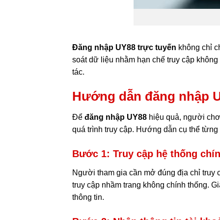
Đăng nhập UY88 trực tuyến
không chỉ c
soát dữ liệu nhằm hạn chế truy cập không 
tác.
Hướng dẫn đăng nhập UY
Để
đăng nhập UY88
hiệu quả, người chơi
quá trình truy cập. Hướng dẫn cụ thể từn
Bước 1: Truy cập hệ thống chí
Người tham gia cần mở đúng địa chỉ truy 
truy cập nhầm trang không chính thống. Gia
thông tin.