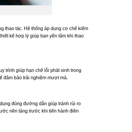
ừng thao tác. Hệ thống áp dụng cơ chế kiểm
hiết kế hợp lý giúp bạn yên tâm khi thao
 trình giúp hạn chế lỗi phát sinh trong
 để đảm bảo trải nghiệm mượt mà.
 dụng đúng đường dẫn giúp tránh rủi ro
bước nền tảng trước khi tiến hành điền