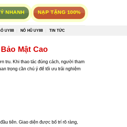
KÝ NHANH
NẠP TẶNG 100%
SỐ UY88
NỔ HŨ UY88
TIN TỨC
 Bảo Mật Cao
rơn tru. Khi thao tác đúng cách, người tham
uan trọng cần chú ý để tối ưu trải nghiệm
ầu tiên. Giao diện được bố trí rõ ràng,