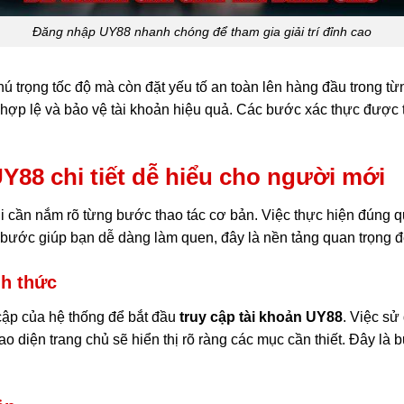
Đăng nhập UY88 nhanh chóng để tham gia giải trí đỉnh cao
hú trọng tốc độ mà còn đặt yếu tố an toàn lên hàng đầu trong t
hợp lệ và bảo vệ tài khoản hiệu quả. Các bước xác thực được t
88 chi tiết dễ hiểu cho người mới
 cần nắm rõ từng bước thao tác cơ bản. Việc thực hiện đúng quy
g bước giúp bạn dễ dàng làm quen, đây là nền tảng quan trọng
nh thức
cập của hệ thống để bắt đầu
truy cập tài khoản UY88
. Việc sử
o diện trang chủ sẽ hiển thị rõ ràng các mục cần thiết. Đây là 