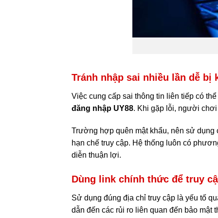
Tránh nhập sai nhiều lần dễ bị
Việc cung cấp sai thông tin liên tiếp có t
đăng nhập UY88
. Khi gặp lỗi, người chơi
Trường hợp quên mật khẩu, nên sử dụng chứ
hạn chế truy cập. Hệ thống luôn có phương
diễn thuận lợi.
Dùng link chính thức để truy c
Sử dụng đúng địa chỉ truy cập là yếu tố q
dẫn đến các rủi ro liên quan đến bảo mật t