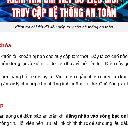
Kiểm tra chi tiết dữ liệu giúp truy cập hệ thống an toàn
 khóa
hể khiến tài khoản bị hạn chế truy cập tạm thời. Đây là cơ chế b
 nên dừng lại và kiểm tra dữ liệu thay vì thử liên tục. Điều này 
c năng hỗ trợ để lấy lại. Việc điền ngẫu nhiên nhiều lần khôn
 án xử lý phù hợp cho những tình huống cụ thể. Chủ động xử lý
ập
uan trọng để đảm bảo an toàn khi
đăng nhập vào sòng bạc onl
hông tin. Hội viên nên lưu lại link chính thức để sử dụng lâu dà