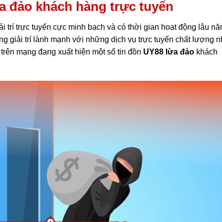
ừa đảo khách hàng trực tuyến
i trí trực tuyến cực minh bạch và có thời gian hoạt động lâu n
ng giải trí lành mạnh với những dịch vụ trực tuyến chất lượng 
 trên mạng đang xuất hiện một số tin đồn
UY88 lừa đảo
khách