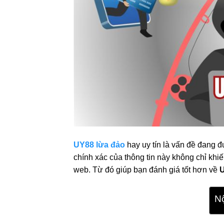
UY88 lừa đảo
hay uy tín là vấn đề đang đ
chính xác của thông tin này không chỉ kh
web. Từ đó giúp bạn đánh giá tốt hơn về
Nộ