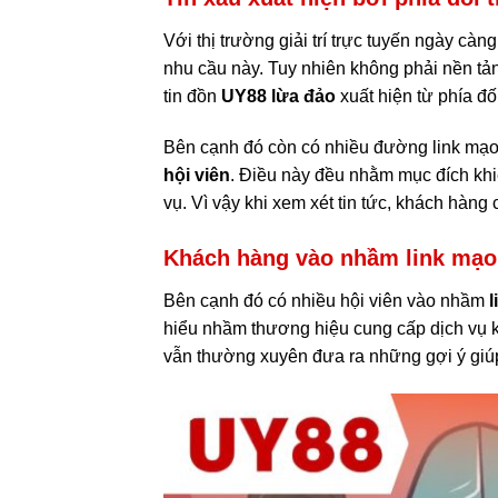
Với thị trường giải trí trực tuyến ngày cà
nhu cầu này. Tuy nhiên không phải nền tảng
tin đồn
UY88 lừa đảo
xuất hiện từ phía đ
Bên cạnh đó còn có nhiều đường link mạo d
hội viên
. Điều này đều nhằm mục đích khiế
vụ. Vì vậy khi xem xét tin tức, khách hàng 
Khách hàng vào nhầm link mạo
Bên cạnh đó có nhiều hội viên vào nhầm
l
hiểu nhầm thương hiệu cung cấp dịch vụ 
vẫn thường xuyên đưa ra những gợi ý giú