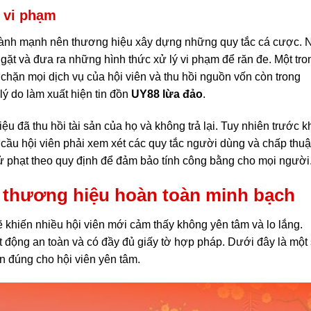
 vi phạm
h, lành mạnh nên thương hiệu xây dựng những quy tắc cá cược. 
ngặt và đưa ra những hình thức xử lý vi phạm để răn đe. Một tro
 chặn mọi dịch vụ của hội viên và thu hồi nguồn vốn còn trong
ý do làm xuất hiện tin đồn
UY88 lừa đảo
.
 đã thu hồi tài sản của họ và không trả lại. Tuy nhiên trước k
 cầu hội viên phải xem xét các quy tắc người dùng và chấp thuậ
xử phạt theo quy định để đảm bảo tính công bằng cho mọi người
 thương hiệu hoàn toàn minh bạch
 khiến nhiều hội viên mới cảm thấy không yên tâm và lo lắng.
t động an toàn và có đầy đủ giấy tờ hợp pháp. Dưới đây là một
àn đúng cho hội viên yên tâm.