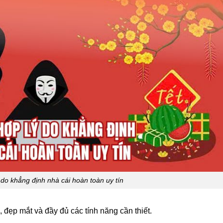
 do khẳng định nhà cái hoàn toàn uy tín
đẹp mắt và đầy đủ các tính năng cần thiết.