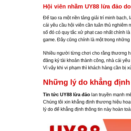
Hội viên nhầm UY88 lừa đảo do
Để tạo ra một nền tảng giải trí minh bạc
cái yêu cầu hội viên cần tuân thủ nghiêm 
số đó có quy tắc xử phạt cao nhất chính là
game. Đây cũng chính là một trong những l
Nhiều người từng chơi cho rằng thương hiệu
đăng ký tài khoản thành công, nhà cái yêu
Vì vậy khi vi phạm thì khách hàng cần bị 
Những lý do khẳng định
Tin tức UY88 lừa đảo
lan truyền mạnh mẽ
Chúng tôi xin khẳng định thương hiệu hoạ
lý do để khẳng định thông tin này hoàn to