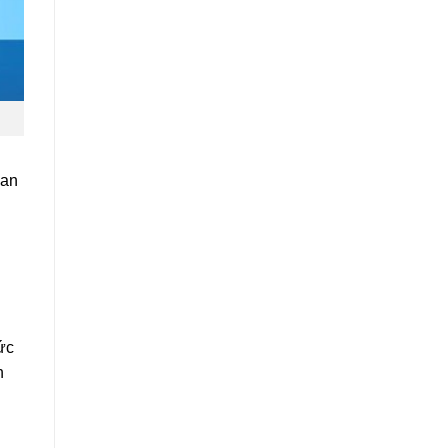
uan
ức
h