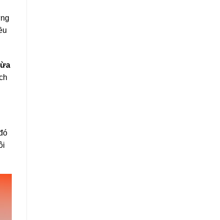
ứng
ều
lừa
ịch
 đó
ôi