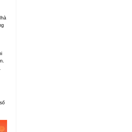
Nhà
ng
hi
n.
.
 số