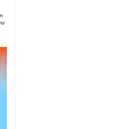
ăm
như