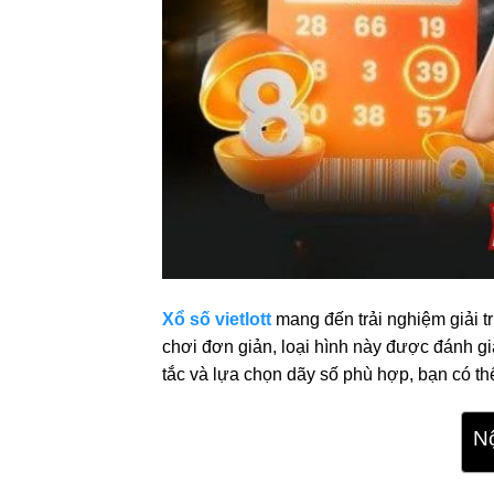
Xổ số vietlott
mang đến trải nghiệm giải t
chơi đơn giản, loại hình này được đánh g
tắc và lựa chọn dãy số phù hợp, bạn có th
Nộ