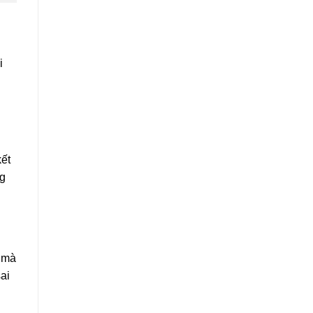
i
kết
ng
 mà
ai