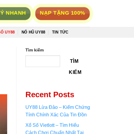
KÝ NHANH
NẠP TẶNG 100%
SỐ UY88
NỔ HŨ UY88
TIN TỨC
Tìm kiếm
TÌM
KIẾM
Recent Posts
UY88 Lừa Đảo – Kiểm Chứng
Tính Chính Xác Của Tin Đồn
Xổ Số Vietlott – Tìm Hiểu
Cách Chơi Chuẩn Nhất Tại