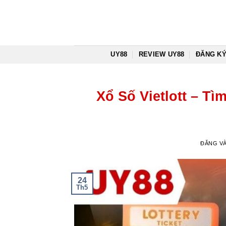
Bỏ
qua
nội
dung
UY88
REVIEW UY88
ĐĂNG KÝ
Xổ Số Vietlott – T
ĐĂNG V
24
Th5